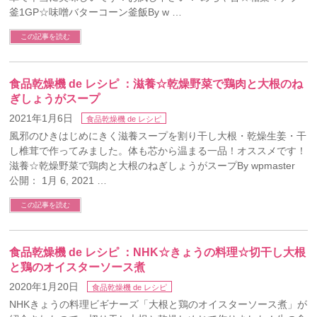
釜1GP☆味噌バターコーン釜飯By w …
この記事を読む
食品乾燥機 de レシピ ：滋養☆乾燥野菜で鶏肉と大根のね
ぎしょうがスープ
2021年1月6日
食品乾燥機 de レシピ
風邪のひきはじめにきく滋養スープを割り干し大根・乾燥生姜・干
し椎茸で作ってみました。体も芯から温まる一品！オススメです！
滋養☆乾燥野菜で鶏肉と大根のねぎしょうがスープBy wpmaster
公開： 1月 6, 2021 …
この記事を読む
食品乾燥機 de レシピ ：NHK☆きょうの料理☆切干し大根
と鶏のオイスターソース煮
2020年1月20日
食品乾燥機 de レシピ
NHKきょうの料理ビギナーズ「大根と鶏のオイスターソース煮」が