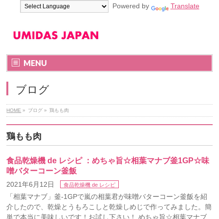
Powered by
Translate
MENU
ブログ
HOME
»
ブログ
»
鶏もも肉
鶏もも肉
食品乾燥機 de レシピ ：めちゃ旨☆相葉マナブ釜1GP☆味
噌バターコーン釜飯
2021年6月12日
食品乾燥機 de レシピ
「相葉マナブ」釜-1GPで嵐の相葉君が味噌バターコーン釜飯を紹
介したので、乾燥とうもろこしと乾燥しめじで作ってみました。簡
単で本当に美味しいです！お試し下さい！ めちゃ旨☆相葉マナブ