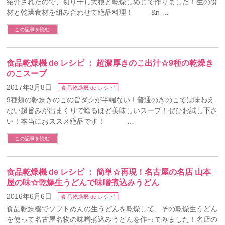
紹介されたので、切り干し大根と乾燥しめじで作りました！生の食
材と乾燥食材を組み合わせて絶品料理！ &n …
この記事を読む
食品乾燥機 de レシピ ： 超濃厚きのこ出汁☆9種の乾燥き
のこスープ
2017年3月8日
食品乾燥機 de レシピ
9種類の乾燥きのこの旨ダシが半端ない！普通のきのこでは味わえ
ない超旨みが出まくりで唸るほど美味しいスープ！ぜひお試し下さ
い！本当におススメ絶品です！ …
この記事を読む
食品乾燥機 de レシピ ： 簡単☆再現！名古屋の名店 山本
屋の味☆乾燥生うどんで味噌煮込みうどん
2016年6月6日
食品乾燥機 de レシピ
食品乾燥機でソフトめんの生うどんを乾燥して、その乾燥生うどん
を使って名古屋名物の味噌煮込みうどんを作ってみました！名店の