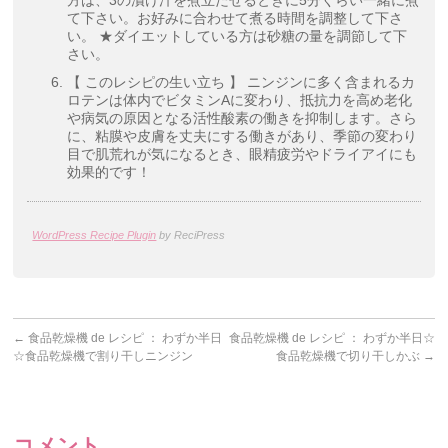
方は、3の漬け汁を煮立たせるときに5分くらい一緒に煮
て下さい。お好みに合わせて煮る時間を調整して下さ
い。 ★ダイエットしている方は砂糖の量を調節して下
さい。
【 このレシピの生い立ち 】 ニンジンに多く含まれるカ
ロテンは体内でビタミンAに変わり、抵抗力を高め老化
や病気の原因となる活性酸素の働きを抑制します。さら
に、粘膜や皮膚を丈夫にする働きがあり、季節の変わり
目で肌荒れが気になるとき、眼精疲労やドライアイにも
効果的です！
WordPress Recipe Plugin
by ReciPress
←
食品乾燥機 de レシピ ： わずか半日
食品乾燥機 de レシピ ： わずか半日☆
☆食品乾燥機で割り干しニンジン
食品乾燥機で切り干しかぶ
→
コメント