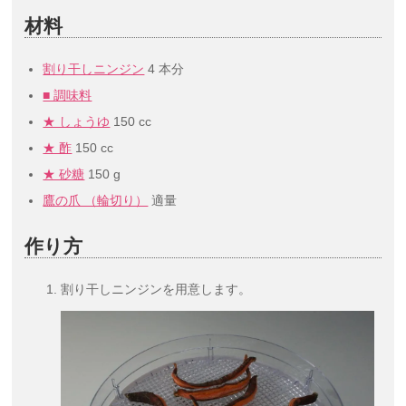
材料
割り干しニンジン
4 本分
■ 調味料
★ しょうゆ
150 cc
★ 酢
150 cc
★ 砂糖
150 g
鷹の爪 （輪切り）
適量
作り方
割り干しニンジンを用意します。