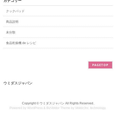
カテゴリー
クックパッド
商品説明
未分類
食品乾燥機 de レシピ
PAGETOP
ウミダスジャパン
Copyright ©
ウミダスジャパン
All Rights Reserved.
Powered by
WordPress
&
BizVektor Theme
by
Vektor,Inc.
technology.