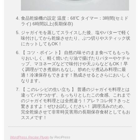
食品乾燥機の設定 温度：68℃ タイマー：3時間(セミド
ライ) 6時間以上(長期保存)
ジャガイモを蒸してスライスした後、塩やバターで軽く
味付けしてから乾燥させたり、ぶつ切りやスティック状
にカットしてもOK！
【 コツ・ポイン ト】 自然の味そのまま食べてももっち
りおいしく、軽く焼いたり油で揚げたりバターやケチャ
ップ、マヨネーズなどで味付けや天ぷらなどもOK！早
く調理ができ煮崩れもなし、炒めたり煮込み料理に最
適！冷凍保存もできます！熟成させるとさらにおいしく
なります。
【 このレシピの生い立ち 】 普通のジャガイモ料理とは
違ってパサつかず、もっちりとしたこの食感、これまで
のジャガイモ料理とは全然違う！アレ？コレ何？きっと
驚きますよ！ぜひお試しください！ 調理済みのため、
完全乾燥させて非常時災害用の長期保存食材としてもお
ススメです！
WordPress Recipe Plugin
by ReciPress