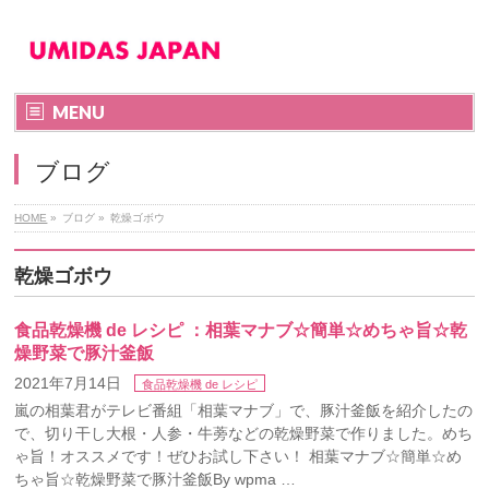
MENU
ブログ
HOME
»
ブログ
»
乾燥ゴボウ
乾燥ゴボウ
食品乾燥機 de レシピ ：相葉マナブ☆簡単☆めちゃ旨☆乾
燥野菜で豚汁釜飯
2021年7月14日
食品乾燥機 de レシピ
嵐の相葉君がテレビ番組「相葉マナブ」で、豚汁釜飯を紹介したの
で、切り干し大根・人参・牛蒡などの乾燥野菜で作りました。めち
ゃ旨！オススメです！ぜひお試し下さい！ 相葉マナブ☆簡単☆め
ちゃ旨☆乾燥野菜で豚汁釜飯By wpma …