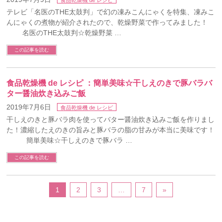
食品乾燥機 de レシピ
テレビ「名医のTHE太鼓判」で幻の凍みこんにゃくを特集、凍みこ
んにゃくの煮物が紹介されたので、乾燥野菜で作ってみました！
名医のTHE太鼓判☆乾燥野菜 …
この記事を読む
食品乾燥機 de レシピ ：簡単美味☆干しえのきで豚バラバ
ター醤油炊き込みご飯
2019年7月6日
食品乾燥機 de レシピ
干しえのきと豚バラ肉を使ってバター醤油炊き込みご飯を作りまし
た！濃縮したえのきの旨みと豚バラの脂の甘みが本当に美味です！
簡単美味☆干しえのきで豚バラ …
この記事を読む
1
2
3
…
7
»