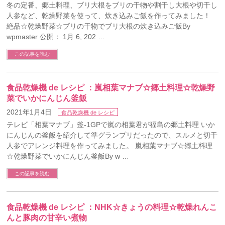
冬の定番、郷土料理、ブリ大根をブリの干物や割干し大根や切干し
人参など、乾燥野菜を使って、炊き込みご飯を作ってみました！
絶品☆乾燥野菜☆ブリの干物でブリ大根の炊き込みご飯By
wpmaster 公開： 1月 6, 202 …
この記事を読む
食品乾燥機 de レシピ ：嵐相葉マナブ☆郷土料理☆乾燥野
菜でいかにんじん釜飯
2021年1月4日
食品乾燥機 de レシピ
テレビ「相葉マナブ」釜-1GPで嵐の相葉君が福島の郷土料理 いか
にんじんの釜飯を紹介して準グランプリだったので、スルメと切干
人参でアレンジ料理を作ってみました。 嵐相葉マナブ☆郷土料理
☆乾燥野菜でいかにんじん釜飯By w …
この記事を読む
食品乾燥機 de レシピ ：NHK☆きょうの料理☆乾燥れんこ
んと豚肉の甘辛い煮物